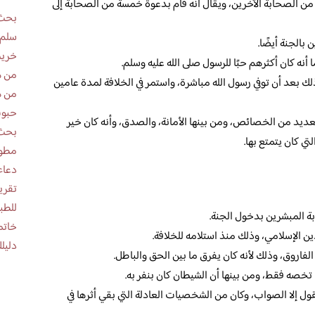
ير من الصحابة الآخرين، ويقال أنه قام بدعوة خمسة من الصحابة إلى
بحث 
سلم 
الجنة أيضًا.
خريط
أنه كان أكثرهم حبًا للرسول صلى الله عليه وسلم.
من ه
وذلك بعد أن توفي رسول الله مباشرة، واستمر في الخلافة لمدة عامين
من ه
حبوب
عديد من الخصائص، ومن بينها الأمانة، والصدق، وأنه كان خير
بحث 
ي كان يتمتع بها.
مطوية عن
دعاء
للطب
ة المبشرين بدخول الجنة.
خاتم
ين الإسلامي، وذلك منذ استلامه للخلافة.
دليلك
الفاروق، وذلك لأنه كان يفرق ما بين الحق والباطل.
تخصه فقط، ومن بينها أن الشيطان كان بنفر به.
يقول إلا الصواب، وكان من الشخصيات العادلة التي بقي أثرها في