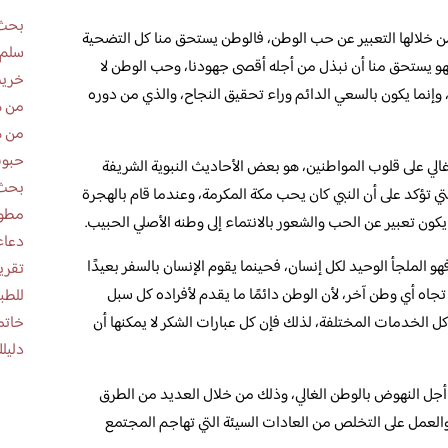
بحث 
ن خلالها التعبير عن حب الوطن، فالوطن يستحق منا كل التضحية
سلم 
هو يستحق منا أن نبذل من أجله أقصى جهودنا، وحب الوطن لا
خريط
 وإنما يكون بالسعي الدائم وراء تحقيق النجاح، والذي من دوره
من ه
من ه
حبوب
الي على قلوب المواطنين، هو بعض الأحاديث النبوية الشريفة
بحث 
تي تؤكد على أن النبي كان يحب مكة المكرمة، وعندما قام بالهجرة
مطوية عن
يكون تعبير عن الحب والشعور بالانتماء إلى وطنه الأصلي الحبيب.
دعاء
و الملجأ الوحيد لكل إنسان، فحينما يقوم الإنسان بالسفر بعيدًا
تجاه أي وطن آخر، لأن الوطن دائمًا ما يقدم لأفراده كل سبل
للطب
خاتم
كل الخدمات المختلفة، لذلك فإن كل عبارات الشكر لا يمكنها أن
دليلك
جل النهوض بالوطن الغالي، وذلك من خلال العديد من الطرق
 والعمل على التخلص من العادات السيئة التي تهاجم المجتمع