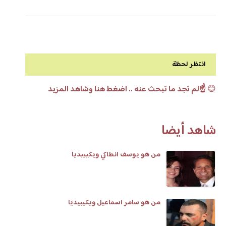
انتظر لحظة
😊
☝️لم تجد ما تبحث عنه .. اضغط هنا وشاهد المزيد
شاهد أيضا
من هو يوسف انطاكي ويكيبيديا
من هو سامر اسماعيل ويكيبيديا