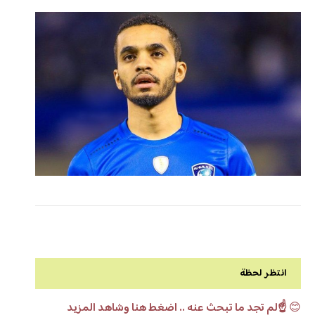
انتظر لحظة
😊
☝️لم تجد ما تبحث عنه .. اضغط هنا وشاهد المزيد