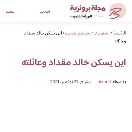
الجديد
بحث
الرئيسية
›
المنوعات
›
مشاهير ونجوم
›
اين يسكن خالد مقداد
مجلة برونزية للفتاة العصرية
وعائلته
ابحث عن أي موضوع يهمك
اين يسكن خالد مقداد وعائلته
بواسطة:
ahmed
نشر في: 21 نوفمبر، 2021