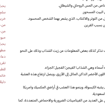
خاص من المس الروحاني والشيطاني.
بحث 
 البيت المسحور.
سلم 
خريط
ل من التوتر والاكتئاب، الذي يشعر بهما الشخص المحسود.
من ه
ن بسبب القرين.
من ه
حبوب
بحث 
مطوية عن
ف نذكر كذلك بعض المعلومات عن زيت الشذاب وذلك على النحو
دعاء
أسماء وهي الشذاب’ الفيجن’ الفجيل’ الجزاء.
للطب
اللون الأخضر الداكن المائل إلى الأزرق، ويصل ارتفاع هذه العشبة
خاتم
دليلك
شبه الكبسولة، وينمو هذا العشب في أراضي المكسيك وامريكا
السعودية.
على العديد من الفيتامينات الضرورية والاحماض المتعددة، كما