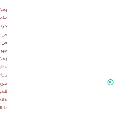
بحث 
سلم 
خريط
من ه
من ه
حبوب
بحث 
مطوية عن
دعاء
للطب
خاتم
دليلك