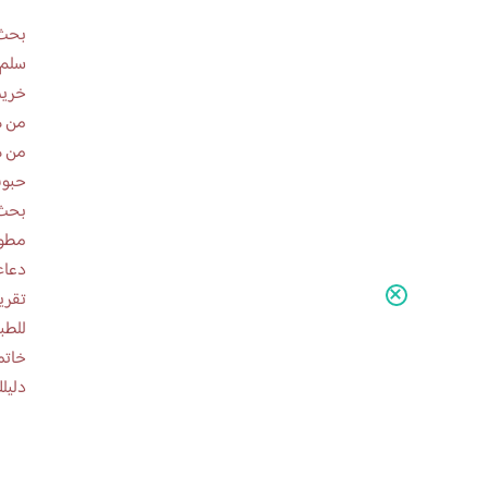
بحث 
سلم 
خريط
من ه
من ه
حبوب
بحث 
مطوية عن
دعاء
للطب
خاتم
دليلك