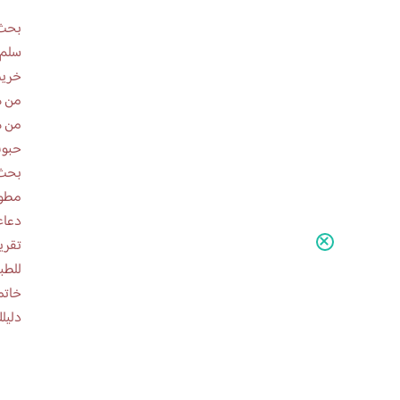
بحث 
سلم 
خريط
من ه
من ه
حبوب
بحث 
مطوية عن
دعاء
للطب
خاتم
دليلك