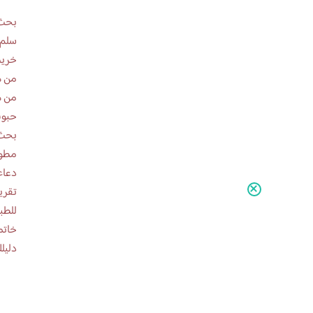
بحث 
سلم 
خريط
من ه
من ه
حبوب
بحث 
مطوية عن
دعاء
للطب
خاتم
دليلك