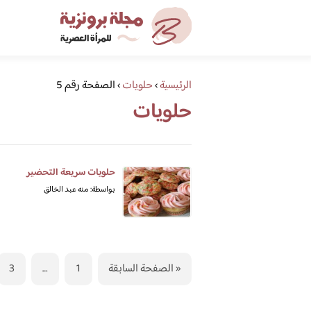
الرئيسية
›
حلويات
›
الصفحة رقم 5
حلويات
حلويات سريعة التحضير
بواسطة: منه عبد الخالق
« الصفحة السابقة
1
…
3