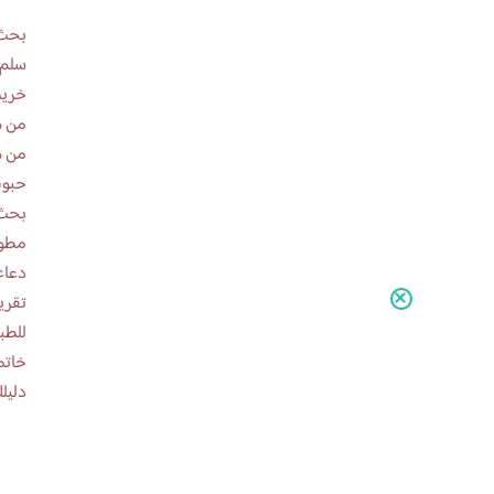
بحث 
سلم 
خريط
من ه
من ه
حبوب
بحث 
مطوية عن
دعاء
للطب
خاتم
دليلك