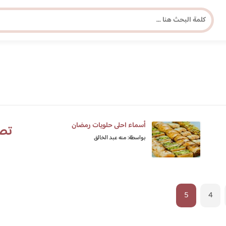
مجلة برونزية للفتاة العصرية
ابحث عن أي موضوع يهمك
أسماء احلى حلويات رمضان
تص
بواسطة: منه عبد الخالق
5
4