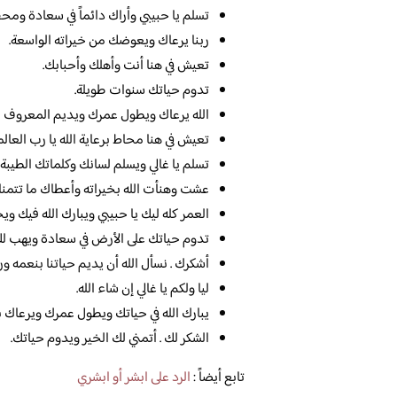
تسلم يا حبيبي وأراك دائماً في سعادة وم
ربنا يرعاك ويعوضك من خيراته الواسعة.
تعيش في هنا أنت وأهلك وأحبابك.
تدوم حياتك سنوات طويلة.
الله يرعاك ويطول عمرك ويديم المعروف بي
تعيش في هنا محاط برعاية الله يا رب العالم
تسلم يا غالي ويسلم لسانك وكلماتك الطيبة.
عشت وهنأت الله بخيراته وأعطاك ما تتمناه
العمر كله ليك يا حبيبي ويبارك الله فيك ويج
تدوم حياتك على الأرض في سعادة ويهب لك ا
أشكرك . نسأل الله أن يديم حياتنا بنعمه ور
ليا ولكم يا غالي إن شاء الله.
يبارك الله في حياتك ويطول عمرك ويرعاك ب
الشكر لك . أتمني لك الخير ويدوم حياتك.
تابع أيضاً :
الرد على ابشر أو ابشري