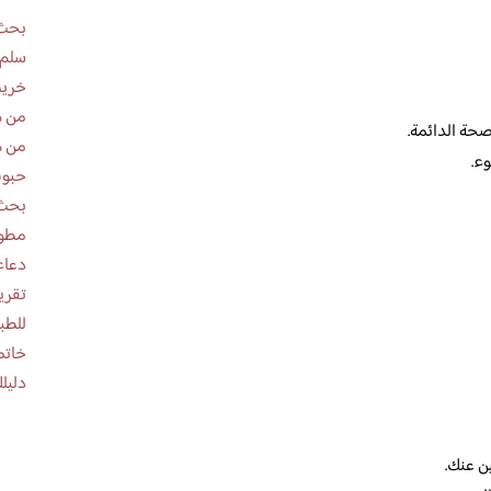
بحث 
سلم 
خريط
من ه
حة الدائمة.
من ه
وء.
حبوب
بحث 
مطوية عن
دعاء
للطب
خاتم
دليلك
ن عنك.