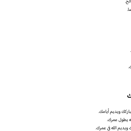
لح.
.
.
ك
يباركك ويديم أيامك.
له يطول عمرك.
ويديم الله في عمرك.