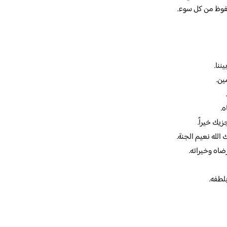
حفوظ من كل سوء.
ننا.
ين.
.
زيك خيراً.
لله نعيم الجنة.
ضاه وخيراته.
لطفه.