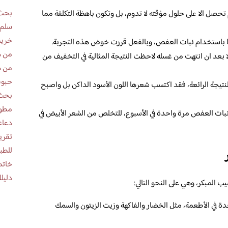
بحث 
 تحصل الا على حلول مؤقته لا تدوم، بل وتكون باهظة التكلفة مما
سلم 
خريط
 باستخدام نبات العفص، وبالفعل قررت خوض هذه التجربة.
من ه
 بعد ان انتهت من غسله لاحظت النتيجة المثالية في التخفيف من
من ه
حبوب
تيجة الرائعة، فقد اكتسب شعرها اللون الأسود الداكن بل واصبح
بحث 
مطوية عن
ات العفص مرة واحدة في الأسبوع، للتخلص من الشعر الأبيض في
دعاء
للطب
خاتم
دليلك
 المبكر، وهي على النحو التالي:
دة في الأطعمة، مثل الخضار والفاكهة وزيت الزيتون والسمك