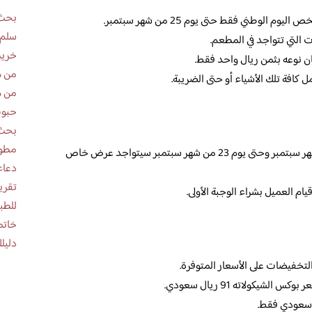
بحث 
لوطني فقط حتى يوم 25 من شهر سبتمبر.
سلم 
لتي تتواجد في المطعم.
خريط
ن نوعه بثمن ريال واحد فقط.
من ه
 كافة تلك الأشياء أو حتى الضريبة.
من ه
حبوب
بحث 
مطوية عن
أعلن المطعم أنه ابتداءاً من يوم 21 من شهر سبتمبر وحتى يوم 23 من شهر سبتمبر سيتواجد عرض خاص
دعاء
ام العميل بشراء الوجبة الأولى.
للطب
خاتم
دليلك
لتخفيضات على الأسعار المتوفرة.
شيكولاته 91 ريال سعودي.