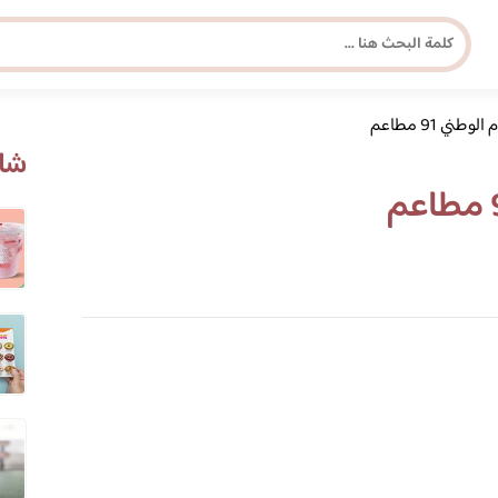
طني 91 مطاعم
مجلة برونزية للفتاة العصرية
شاه
ابحث عن أي موضوع يهمك