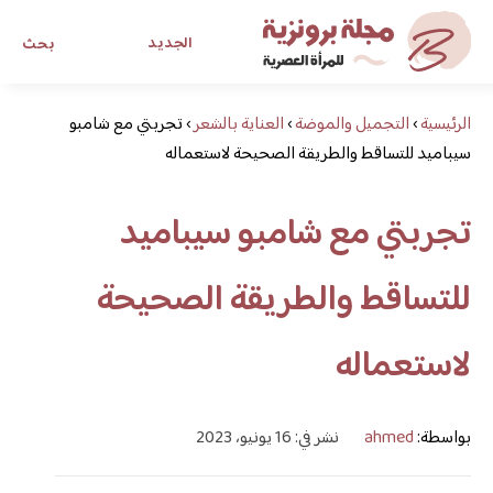
الجديد
بحث
الرئيسية
›
التجميل والموضة
›
العناية بالشعر
›
تجربتي مع شامبو
مجلة برونزية للفتاة العصرية
سيباميد للتساقط والطريقة الصحيحة لاستعماله
ابحث عن أي موضوع يهمك
تجربتي مع شامبو سيباميد
للتساقط والطريقة الصحيحة
لاستعماله
بواسطة:
ahmed
نشر في: 16 يونيو، 2023