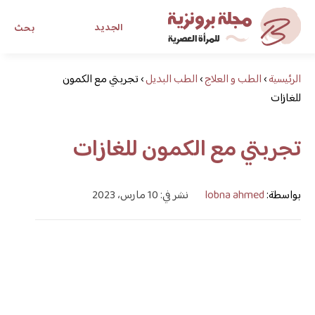
الجديد
بحث
الرئيسية
›
الطب و العلاج
›
الطب البديل
›
تجربتي مع الكمون
مجلة برونزية للفتاة العصرية
للغازات
ابحث عن أي موضوع يهمك
تجربتي مع الكمون للغازات
بواسطة:
lobna ahmed
نشر في: 10 مارس، 2023