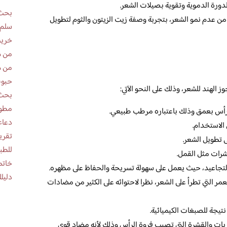
لدورة الدموية وتقوية بصيلات الشعر.
بحث 
ن عدم نمو الشعر، بتجربة وصفة زيت الزيتون والثوم لتطويل
سلم 
خريط
من ه
من ه
حبوب
 الهند للشعر، وذلك على النحو الآتي:
بحث 
مطوية عن
لرأس بعمق وذلك باعتباره مرطب طبيعي.
دعاء
الاستخدام.
 تطويل الشعر.
للطب
شرات مثل القمل.
خاتم
لتجاعيد، حيث يعمل على سهولة تسريحة والحفاظ على مظهره.
دليلك
ر التي تطرأ على الشعر، نظرا لاحتوائه على الكثير من مضادات
يجة للصبغات الكيميائية.
ات والقشرة التي تصيب فروة الرأس وذلك لأنه مضاد قوي