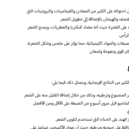
حتوائه على الكثير من المعادن والفيتامينات والبروتينات التي
صف والهيشان بالإضافة إلي تطويل الشعر.
ء على القشرة حيث انه مضاد للبكتريا والفطريات، ويمنح الشعر
لرأس.
لصبغات والمواد الكيميائية، مما يؤثر على ملمس وشكل الشعرة،
ر قوى ونعومة ولمعان.
ر من النتائج الإيجابية، وبتمثل ذلك فيما يلي:
ر المصبوغ وترطيبه، وذلك من خلال إضافة القليل منه على الشعر
لشامبو قبل مرور أسبوع من الصبغة على الأقل ومن الأفضل
.
لهند على الحناء التي تستخدم لتلوين الشعر.
افظ على حيويته ويرطبه، حيث إن مواد الأكسجين تساعد على