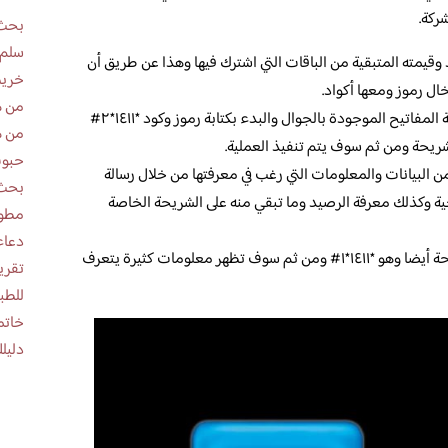
ركة.
بحث 
سلم 
وقيمته المتبقية من الباقات التي اشترك فيها وهذا عن طريق أن
خريط
ل رموز ومعها أكواد.
من ه
تبدأ عملية الاستعلام بإدخال وتشغيل لوحة المفاتيح الموجودة بالجوال والبدء بكتابة رموز وكود *١٤١١*٢#
من ه
ريحة ومن ثم سوف يتم تنفيذ العملية.
حبوب
ن البيانات والمعلومات التي رغب في معرفتها من خلال رسالة
بحث 
احية وكذلك معرفة الرصيد وما تبقي منه على الشريحة الخاصة
مطوية عن
دعاء
كما يمكن إدخال كود آخر عن طريق الشريحة أيضا وهو *١٤١١*١# ومن ثم سوف تظهر معلومات كثيرة يتعرف
للطب
خاتم
دليلك