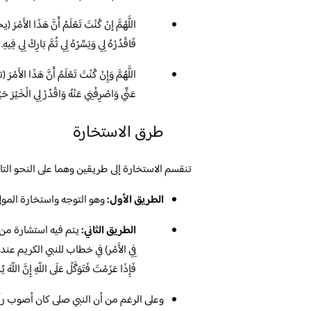
اللَّهُمَّ إنْ كُنْتَ تَعْلَمُ أَنَّ هَذَا الأَ
فَاقْدُرْهُ لِي وَيَسِّرْهُ لِي ثُمَّ بَارِكْ لِي فِيهِ.
اللَّهُمَّ وَإِنْ كُنْتَ تَعْلَمُ أَنَّ هَذَا الأ
عَنِّي وَاصْرِفْنِي عَنْهُ وَاقْدُرْ لِي الْخَيْرَ حَ
طرق الاستخارة
تنقسم الاستخارة إلى طريقين وهما على النحو التال
الطريق الأول:
وهو التوجه واستخارة المول
الطريق الثاني:
يتم فيه استشارة من له
فِي الأَمْر) في خطاب للنبي الكريم عندما قال 
فَإِذَا عَزَمْتَ فَتَوَكَّلْ عَلَى اللّهِ إِنَّ اللّهَ يُ
وعلى الرغم من أن النبي صلى كان أصوب رأيا