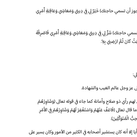
مْرَ (يجوز أن تسمي حاجتك) خَيْرٌ لِي فِي دِينِي وَمَعَاشِي وَعَاقِبَةِ أَمْرِي
َمْرَ (تسمي حاجتك) شَرٌّ لِي فِي دِينِي وَمَعَاشِي وَعَاقِبَةِ أَمْرِي فَاصْرِفْهُ
يْثُ كَانَ ثُمَّ ارْضِنِي بِهِ”.
ي:
ى عز وجل عالم الغيب والشهادة.
م رأي ذو صلاح وأمانة كما جاء في قوله تعالى (وَشَاوِرْهُمْ
تعالى (فَاعْفُ عَنْهُمْ وَاسْتَغْفِرْ لَهُمْ وَشَاوِرْهُمْ فِي الأَمْرِ
حِبُّ الْمُتَوَكِّلِينَ).
 إلا أنه كان يستشير أصحابه في الكثير من الأمور وكان يسير على