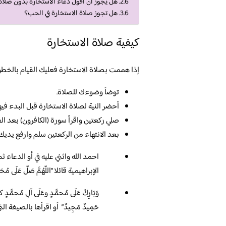
هل يجوز ان اقول دعاء الاستخارة بدون صلاة
هل تجوز صلاة الاستخارة في الحب؟
كيفية صلاة الاستخارة
إذا هممت بصلاة الاستخارة فعليك القيام بالخطوا
توضأ وضوءك للصلاة.
أحضر النية لصلاة الاستخارة قبل البدء فيها
صلي ركعتين واقرأ سورة (الكافرون) بعد الفات
بعد الانتهاء من الركعتين سلم وارفع يديك
احمد الله واثني عليه في أو الدعاء 
الإبراهيمية قائلا “اللّهُمَّ صَلّ عَلَى مُحَمَ
وَبَارِكْ عَلَى مُحمَّدٍ وعَلَى آلِ مُحمَّدٍ كم
حَمِيدٌ مَجِيدٌ” أو اقرأها بالصيغة ال