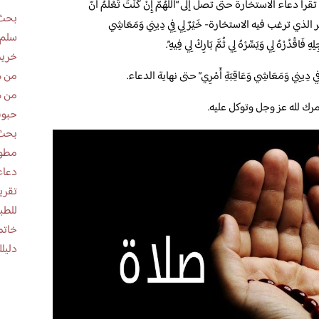
دعاء الاستخارة حتى تصل إلى “اللَّهُمَّ إِنْ كُنْتَ تَعْلَمُ أَنَّ
بحث 
الذي ترغب فيه الاستخارة- خَيْرٌ لِي فِي دِينِي وَمَعَاشِي
سلم 
ِ فَاقْدُرْهُ لِي وَيَسِّرْهُ لِي ثُمَّ بَارِكْ لِي فِيهِ”.
خريط
من ه
ّ لِي فِي دِينِي وَمَعَاشِي وَعَاقِبَةِ أَمْرِي” حتى نهاية الدعاء.
من ه
مرك لله عز وجل وتوكل عليه.
حبوب
بحث 
مطوية عن
دعاء
للطب
خاتم
دليلك