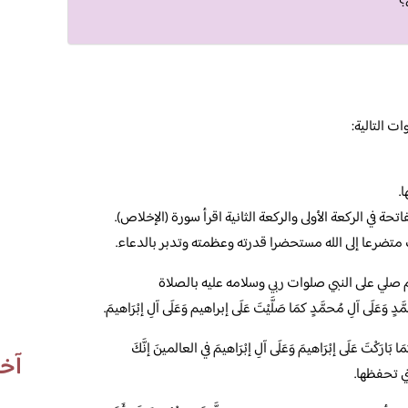
؟
ت التالية:
.
حة في الركعة الأولى والركعة الثانية اقرأ سورة (الإخلاص).
 متضرعا إلى الله مستحضرا قدرته وعظمته وتدبر بالدعاء.
ثم صلي على النبي صلوات ربي وسلامه عليه بالصلاة
ّدٍ وَعَلَى آلِ مُحمَّدٍ كمَا صَلَّيْتَ عَلَى إبراهيم وَعَلَى آلِ إبْرَاهيمَ.
َا بَارَكْتَ عَلَى إبْرَاهيمَ وَعَلَى آلِ إبْرَاهيمَ في العالمينَ إنَّكَ
آخر
تي تحفظها.