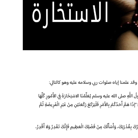
وقد علمنا إياه صلوات ربي وسلامه عليه وهو كالتالي:
اللَّهِ صلى الله عليه وسلم يُعَلِّمُنَا الاسْتِخَارَةَ فِي الأُمُورِ كُلِّهَا
“إذَا هَمَّ أَحَدُكُمْ بِالأَمْرِ فَلْيَرْكَعْ رَكْعَتَيْنِ مِنْ غَيْرِ الْفَرِيضَةِ ثُمَّ
ِرُكَ بِقُدْرَتِكَ، وَأَسْأَلُكَ مِنْ فَضْلِكَ الْعَظِيمِ فَإِنَّكَ تَقْدِرُ وَلا أَقْدِرُ،