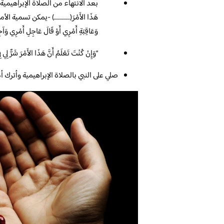
بعد الانتهاء من الصلاة الإبراهيمية تقرأ 
هَذَا الأَمْرَ(…………) -يمكن تسمية الأمر 
وَعَاقِبَةِ أَمْرِي أَوْ قَالَ عَاجِلِ أَمْرِي وَآجِلِه
“وَإِنْ كُنْتَ تَعْلَمُ أَنَّ هَذَا الأَمْرَ شَرٌ
صلي على النبي بالصلاة الإبراهيمية وأترك أ