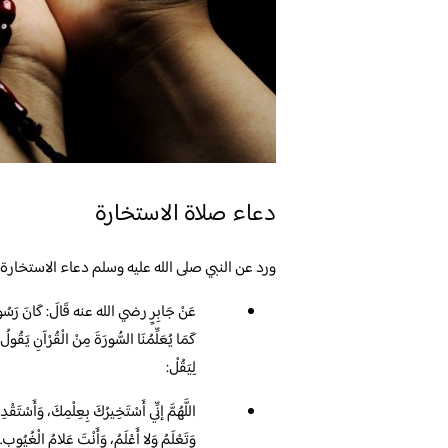
دعاء صلاة الاستخارة
ورد عن النبي صلى الله عليه وسلم دعاء الاستخارة 
عَنْ جَابِرٍ رضي الله عنه قَالَ: كَانَ رَسُولُ 
كَمَا يُعَلِّمُنَا السُّورَةَ مِنْ الْقُرْآنِ يَقُولُ: 
لِيَقُلْ:
اللَّهُمَّ إنِّي أَسْتَخِيرُكَ بِعِلْمِكَ، وَأَسْتَقْد
وَتَعْلَمُ وَلا أَعْلَمُ، وَأَنْتَ عَلامُ الْغُيُوبِ.