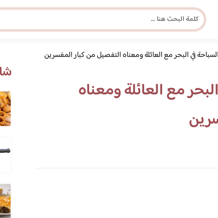
لسباحة في البحر مع العائلة ومعناه التفصيل من كبار المفسرين
مجلة برونزية للفتاة العصرية
شاه
لبحر مع العائلة ومعناه
ابحث عن أي موضوع يهمك
سرين