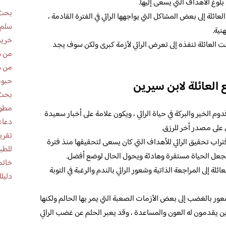
 بلوغ الأهداف التي يسعى إليها.
بحث 
عائلة إلى بعض المشاكل التي يواجهها الرائي في الفترة القادمة ،
سلم 
نية.
خريط
نت العائلة تنفذه إلى تعرض الرائي لأزمة كبرى ولكن سوف يجد
من ه
من ه
حبوب
 العائلة لابن سيرين
بحث 
مطوية عن
دوم الخير والبركة في حياة الرائي ، ويكون علامة على أخبار سعيدة
دعاء
على مصدر أخر للرزق.
اقتراب تحقيق الرائي للأهداف التي كان يسعى لتحقيقها منذ فترة
للطب
 يجعل الحياة مستقرة وهادئة ويحول الحال لوضع أفضل.
خاتم
ئلة إلى المراجعة الذاتية وشعور الرائي بالندم والرغبة في التوبة
دليلك
شعور بالغضب إلى بعض الأزمات الصعبة التي يمر بها الحالم ولكنها
 يقدمون له العون والمساعدة ، وقد يعبر الحلم عن غضب الرائي