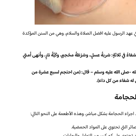
 عهد الرسول عليه افضل الصلاة والسلام، وهي من السنن المؤكدة
ُ في ثلاثةٍ: شربةُ عسلٍ، وشرْطَةُ محْجمٍ، وكَيَّةُ نارٍ، وأنهى أمتي
لله -صلى الله عليه وسلم – قال: (من احتجم لسبع عشرة من
ه شفاء من كل داء).
الحجامة
 اجراء الحجامة بشكل مباشر، وهذه الأطعمة على النحو التالي:
ائر التي تحتوي على المواد الحمضية.
ي تحتوي على كم كبير من التوابل والبهارات.