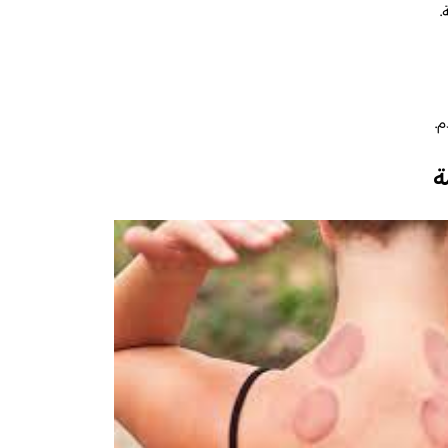
.
.
ة