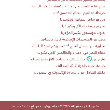
سلم تقاعد المعلمين الجديد وكيفية احتساب الراتب
خريطة مفاهيم النظام الشمسي pdf
من هو سامر اسماعيل ويكيبيديا
من هو يوسف انطاكي ويكيبيديا
حبوب موسيجور لتكبير المؤخرة
بحث عن المنمنمات الإسلامية كامل بالعناصر
مطوية عن سرطان الثدي pdf مميزة جاهزة للطباعة
دعاء النصر على الاعداء والظالمين كامل مكتوب
تقرير عن الانفجار السكاني بالعناصر pdf جاهز للطباعة
خاتمة بحث جاهزة لكافة المجالات
دليلك الشامل حول التجارة الإلكترونية في السعودية
حقوق النشر محفوظة 2022 ©
مجلة برونزية
-
مواقع مفيدة
-
سياسة