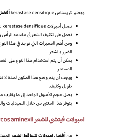
ويعتبر كريستاس kerastase densifique
أفضل 
تعمل أمبولات kerastase densifique على معالجة أماكن الشعر الخفيف.
تعمل على تكثيف الشعر في مقدمة الرأس وب
ومن أهم المميزات التي توجد في هذا النوع 
الضرر بالشعر.
يمكن أن يتم استخدام هذا النوع على الشع
المستمر.
ويجب أن يتم وضع هذا المكون لمدة لا تق
طويل وكثيف.
يصل حجم الأمبول الواحد إلى ما يقارب من 8 مللي، وبكون مخصص للنساء ف
يتوفر هذا المنتج من خلال الصيدليات والمت
امبولات فيتشي للشعر pro vichy dercos aminexil
من
أفضل امبولات لتساقط الشعر
المستخ