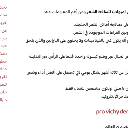
بحث 
امبولات لتساقط الشعر
ومن أهم المعلومات عنه:-
سلم 
خريط
من ه
ين الفراغات الموجودة في الشعر.
من ه
أنه يكون غني بالفيتامينات ولا يحتوي على البارابين والذي يلحق
حبوب
بحث 
ر المبلل عبر وضع كبسولة واحدة فقط على الرأس مع التدليك
مطوية عن
دعاء
ل عن ثلاثة أشهر بشكل يومي لكي تحصل على أفضل أداء وشعر
للطب
قط.
خاتم
اجر الإلكترونية.
دليلك
دم في العالم.