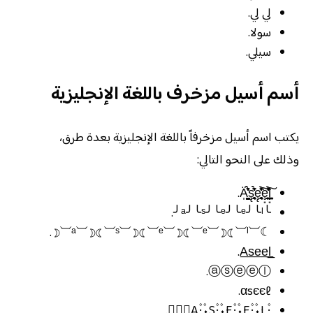
لي لي.
سولا.
سيلي.
أسم أسيل مزخرف باللغة الإنجليزية
يكتب اسم أسيل مزخرفاً باللغة الإنجليزية بعدة طرق،
وذلك على النحو التالي:
Ä͎͚̰̙̳̤͈̭́͑̀͛̈́͐̒̓ş̨̥̘̹̥͔̫̈́͑̀͛̈́͐̒̓ȩ̨̥̘̹̥͔̫̍̾̈́̽̒̒͘͠ȩ͙̰̮̫͍̫͓̍̾̈́̽̒̒͘͠ļ͙̰̮̫͍̫͓.
╰ᵃ╯╰ˢ╯╰ᵉ╯╰ᵉ╯╰ˡ╯.
☾⏡ᵃ⏡☽☾⏡ˢ⏡☽☾⏡ᵉ⏡☽☾⏡ᵉ⏡☽☾⏡ˡ⏡☽.
ⓐⓢⓔⓔⓛ.
αsєєℓ.
۰۪۫A۪۫۰۰۪۫S۪۫۰۰۪۫E۪۫۰۰۪۫E۪۫۰۰۪۫L۪۫۰.