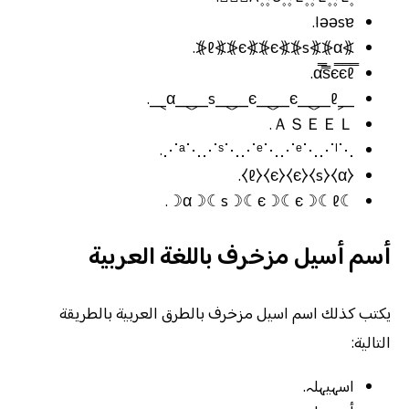
lǝǝsɐ.
⦕α⦖⦕s⦖⦕є⦖⦕є⦖⦕ℓ⦖.
⸐α⸑⸐s⸑⸐є⸑⸐є⸑⸐ℓ⸑.
ＡＳＥＥＬ.
⋰ᵃ⋱⋰ˢ⋱⋰ᵉ⋱⋰ᵉ⋱⋰ˡ⋱.
⧼α⧽⧼s⧽⧼є⧽⧼є⧽⧼ℓ⧽.
☾α☽☾s☽☾є☽☾є☽☾ℓ☽.
أسم أسيل مزخرف باللغة العربية
يكتب كذلك اسم اسيل مزخرف بالطرق العربية بالطريقة
التالية:
اسہيہلہ.