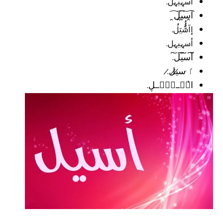
أسہيہل.
آ̯͡س̯͡ي̯͡ل̯͡
إآسًٌُُيَلُ.
أسہيہل.
آ͠س͠ي͠ل͠.
ٵ̷ س̷ي̷ل̷.
ا̍ڛۜــۑْۧــڸ.