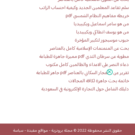
سلم تقاعد المعلمين الجديد وكيفية احتساب الراتب
خريطة مفاهيم النظام الشمسي pdf
من هو سامر اسماعيل ويكيبيديا
من هو يوسف انطاكي ويكيبيديا
حبوب موسيجور لتكبير المؤخرة
بحث عن المنمنمات الإسلامية كامل بالعناصر
مطوية عن سرطان الثدي pdf مميزة جاهزة للطباعة
دعاء النصر على الاعداء والظالمين كامل مكتوب
تقرير عن الانفجار السكاني بالعناصر pdf جاهز للطباعة
خاتمة بحث جاهزة لكافة المجالات
دليلك الشامل حول التجارة الإلكترونية في السعودية
حقوق النشر محفوظة 2022 ©
مجلة برونزية
-
مواقع مفيدة
-
سياسة