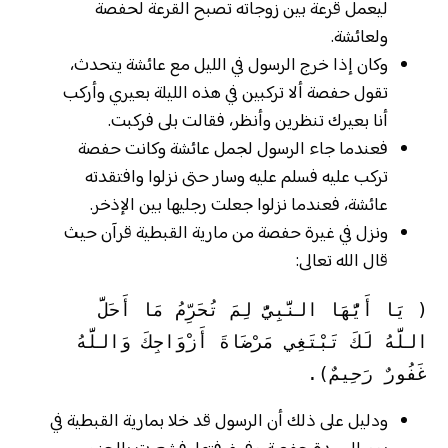
ليعمل قرعة بين زوجاته تصبح القرعة لحفصة
ولعائشة.
وكان إذا خرج الرسول في الليل مع عائشة يتحدث،
تقول حفصة ألا تركبين في هذه الليلة بعيري وأركب
أنا بعيرك تنظرين وأنظر، فقالت بلى فركبت.
فعندما جاء الرسول لجمل عائشة وكانت حفصة
تركب عليه فسلم عليه وسار حتى نزلوا وافتقدته
عائشة، فعندما نزلوا جعلت رجليها بين الإذخر.
ونزل في غيرة حفصة من مارية القبطية قرآن حيث
قال الله تعالى:
( يَا أَيُّهَا النَّبِيُّ لِمَ تُحَرِّمُ مَا أَحَلَّ 
اللَّهُ لَكَ تَبْتَغِي مَرْضَاةَ أَزْوَاجِكَ وَاللَّهُ 
غَفُورٌ رَحِيمٌ). 
ودليل على ذلك أن الرسول قد خلا بمارية القبطية في