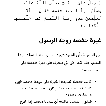
( دخلَ عليَّ النَّبيُّ -صلَّى اللَّهُ عليْهِ 
وسلَّمَ- وأنا عندَ حفصةَ فقالَ : ألا 
تُعلِّمينَ هذِهِ رقيةَ النَّملةِ كما علَّمتيها 
الْكِتابةَ). 
غيرة حفصة زوجة الرسول
من المعروف أن الغيرة شيء أساسي عند النساء، لهذا
السبب جئنا لكم الآن لكي نتعرف على غيرة حفصة على
سيدنا محمد:
كانت حفصة شديدة الغيرة على سيدنا محمد فهي
كانت تحبه حب شديد، وكان سيدنا محمد يحب
عائشة حب شديد.
فتقول السيدة عائشة أن سيدنا محمد إذا خرج