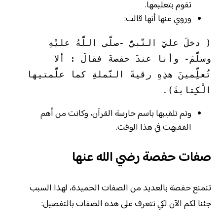
تقوم بتعليمها.
وروي عنها أنها قالت:
( دخلَ عليَّ النَّبيُّ -صلَّى اللَّهُ عليْهِ 
وسلَّمَ- وأنا عندَ حفصةَ فقالَ : ألا 
تُعلِّمينَ هذِهِ رقيةَ النَّملةِ كما علَّمتيها 
الْكِتابةَ).
وتم تلقيبها باسم حارسة القرآن، وكانت من أهم
الفقيهت في هذا الوقت.
صفات حفصة رضي الله عنها
تتمتع حفصة بالعديد من الصفات الحميدة، لهذا السبب
جئنا لكم الآن لكي نتعرف على هذه الصفات بالتفصيل: