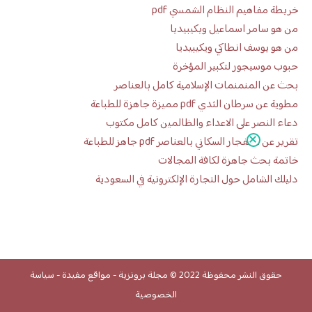
خريطة مفاهيم النظام الشمسي pdf
من هو سامر اسماعيل ويكيبيديا
من هو يوسف انطاكي ويكيبيديا
حبوب موسيجور لتكبير المؤخرة
بحث عن المنمنمات الإسلامية كامل بالعناصر
مطوية عن سرطان الثدي pdf مميزة جاهزة للطباعة
دعاء النصر على الاعداء والظالمين كامل مكتوب
تقرير عن الانفجار السكاني بالعناصر pdf جاهز للطباعة
خاتمة بحث جاهزة لكافة المجالات
دليلك الشامل حول التجارة الإلكترونية في السعودية
حقوق النشر محفوظة 2022 ©
مجلة برونزية
-
مواقع مفيدة
-
سياسة
الخصوصية