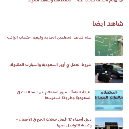
😊
☝️لم تجد ما تبحث عنه .. اضغط هنا وشاهد المزيد
شاهد أيضا
سلم تقاعد المعلمين الجديد وكيفية احتساب الراتب
شروط العمل في أوبر السعودية والسيارات المقبولة
النيابة العامة للمرور استعلام عن المخالفات في
السعودية وطريقة تسديدها
دليل أسماء 17 افضل حملات الحج في الأحساء –
وكيفية التواصل معها