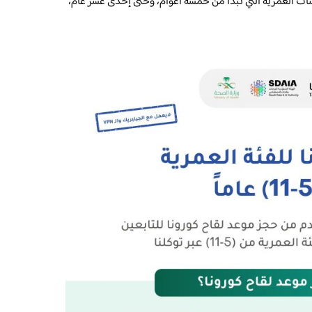
ئات العمرية التي تبدأ من خمسة أعوام، وحتى إحدى عشر عام،