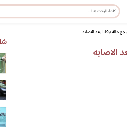
جع حالة توكلنا بعد الاصابه
مجلة برونزية للفتاة العصرية
شاه
د الاصابه
ابحث عن أي موضوع يهمك