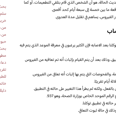
حديث الحالة، هو أن الشخص الذي قام بتلقي التطعيمات، أو كما
بحث 
عة ما بين خمسة إلى سبعة أيام كحد أقصى.
سلم 
ر الفيروس، يساهم في تقليل مدة العدوى.
خريط
من ه
صاب
من ه
حبوب
كلنا بعد الاصابه فإن الكثير يرغبون في معرفة الموعد الذي يتم فيه
بحث 
مطوية عن
يق، وذلك بعد أن يتم القيام بإثبات أنه تم تعافيه من الفيروس
دعاء
، والفحوصات التي يتم بها إثبات أنه تعافى من الفيروس.
للطب
ة أيام تقريبًا.
خاتم
بالفعل، ولكنه لم يطرأ هذا التغيير على حالته في التطبيق.
دليلك
الرقم الموحد الخاص بوزارة الصحة، وهو 937.
لته في تطبيق توكلنا.
ذلك في حالة ثبوت التعافي.