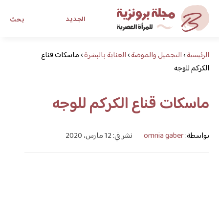
الجديد
بحث
الرئيسية
›
التجميل والموضة
›
العناية بالبشرة
›
ماسكات قناع
مجلة برونزية للفتاة العصرية
الكركم للوجه
ابحث عن أي موضوع يهمك
ماسكات قناع الكركم للوجه
بواسطة:
omnia gaber
نشر في: 12 مارس، 2020