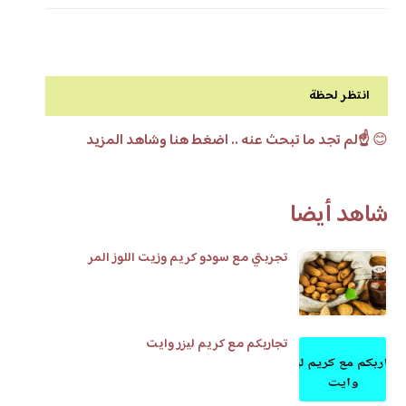
انتظر لحظة
😊
☝️لم تجد ما تبحث عنه .. اضغط هنا وشاهد المزيد
شاهد أيضا
تجربتي مع سودو كريم وزيت اللوز المر
تجاربكم مع كريم ليزر وايت