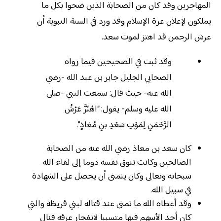
المهاجرين وقد كان من الصحابة الذين ضحوا بكل ما
يملكون لإعلان عزة الإسلام وقد ورد في السنة النبوية أن
عرش الرحمن قد اهتز لموت سعد.
وقد ثبت في الصحيحين فيما رواه
الصحابي الجليل جابر بن عبد الله -رضي
الله عنه- حيث قال: سمعت النبي -صلى
الله عليه وسلم- يقول: “اهْتَزَّ عَرْشُ
الرَّحْمَنِ لِمَوْتِ سَعْدِ بنِ مُعَاذٍ”.
كان سعد بن معاذ رضي الله عنه من الصحابة
الصالحين وكانت تتوق نفسه دوما إلى لقاء الله
سبحانه وتعالى وكان يتمنى أن يحصل على الشهادة
في سبيل الله.
وقد أعطاه الله ما تمنى عند قتاله لبني قريظة والتي
كان أحد الأسهم فيها متسببا لانفجار عرقه فنال