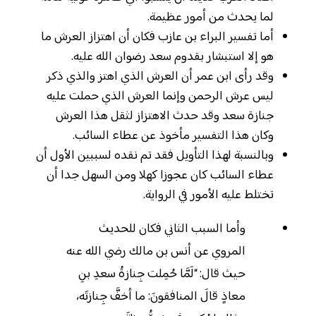
لما يحدث من أمور عظيمة.
أما تفسير البراء بن عازب فكان أن اهتزاز العرش ما
هو إلا استبشار بقدوم سعد رضوان الله عليه.
وقد رأى ابن عمر أن العرش الذي اهتز والذي ذكر
ليس عرش الرحمن وإنما العرش الذي حملت عليه
جنازة سعد وقد حدث الاهتزاز لثقل هذا العرش
وكان هذا التفسير مأخوذ عن عطاء السائب.
وبالنسبة لهذا التأويل فقد تم نقده لسببين الأول أن
عطاء السائب كان عجوزا كهلا ومن السهل جدا أن
تختلط عليه الأمور في الرواية.
وأما السبب الثاني فكان للحديث
المروي عن أنس بن مالك رضي الله عنه
حيث قال: “لَمَّا حُمِلت جِنازةُ سعدِ بنِ
معاذٍ قالَ المنافقونَ: ما أخفَّ جِنازتَه،