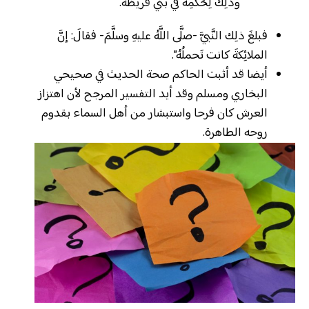
وذلِك لِحُكمِه في بني قُريظةَ.
فبلغَ ذلِك النَّبيَّ -صلَّى اللَّهُ عليهِ وسلَّمَ- فقالَ: إنَّ
الملائِكةَ كانت تَحملُهُ”.
أيضا قد أثبت الحاكم صحة الحديث في صحيحي
البخاري ومسلم وقد أيد التفسير المرجح لأن اهتزاز
العرش كان فرحا واستبشار من أهل السماء بقدوم
روحه الطاهرة.