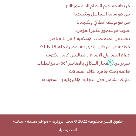
خريطة مفاهيم النظام الشمسي pdf
من هو سامر اسماعيل ويكيبيديا
من هو يوسف انطاكي ويكيبيديا
حبوب موسيجور لتكبير المؤخرة
بحث عن المنمنمات الإسلامية كامل بالعناصر
مطوية عن سرطان الثدي pdf مميزة جاهزة للطباعة
دعاء النصر على الاعداء والظالمين كامل مكتوب
تقرير عن الانفجار السكاني بالعناصر pdf جاهز للطباعة
خاتمة بحث جاهزة لكافة المجالات
دليلك الشامل حول التجارة الإلكترونية في السعودية
حقوق النشر محفوظة 2022 ©
مجلة برونزية
-
مواقع مفيدة
-
سياسة
الخصوصية