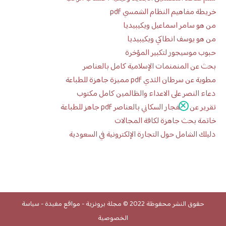
خريطة مفاهيم النظام الشمسي pdf
من هو سامر اسماعيل ويكيبيديا
من هو يوسف انطاكي ويكيبيديا
حبوب موسيجور لتكبير المؤخرة
بحث عن المنمنمات الإسلامية كامل بالعناصر
مطوية عن سرطان الثدي pdf مميزة جاهزة للطباعة
دعاء النصر على الاعداء والظالمين كامل مكتوب
تقرير عن الانفجار السكاني بالعناصر pdf جاهز للطباعة
خاتمة بحث جاهزة لكافة المجالات
دليلك الشامل حول التجارة الإلكترونية في السعودية
حقوق النشر محفوظة 2022 ©
مجلة برونزية
-
مواقع مفيدة
-
سياسة
الخصوصية