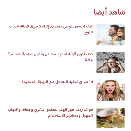
شاهد أيضا
كيف احسس زوجي بقيمتي إليك 5 طرق فعالة لجذب
الزوج
كيف أكون قوية أمام المشاكل وأكون صاحبة شخصية
جادة
14 سر في كيفية التعامل مع الزوجة المتمردة
فوائد زيت جوز الهند للعضو الذكري وجفاف والتهاب
المهبل ومحاذير الاستخدام