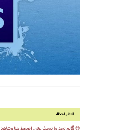
انتظر لحظة
😊
☝️لم تجد ما تبحث عنه .. اضغط هنا وشاهد 