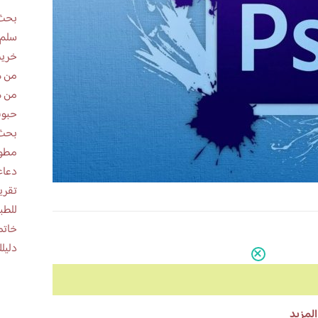
بحث 
سلم 
خريط
من ه
من ه
حبوب
بحث 
مطوية عن
دعاء
للطب
خاتم
دليلك
المزيد