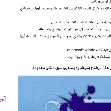
ق أو صعوبات.
لك من خلال البريد الإلكتروني الخاص بك وبعدها فوراً سيتم فتح
د بإدخال البيانات كاملة الخاصة بالتسجيل.
ول سريعاً متحكمة في زمن تثبيت البرنامج وتحميله.
لابد أيضاً حتى يعمل من وجود بعض المعالجات مثل core 2. والذي يكون من الضروري مقدار السرعة فيها
microso.
رغة بها 8 جيجا بايت.
هذا البرنامج بسرعة، ولا يستغرق سوى دقائق معدودة.
آخر