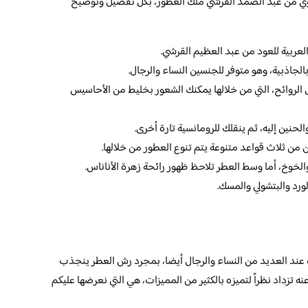
ي من عبد الصمد القرشي ملك العطور، بكل تفصيل وتوضيح
ربية للعود من عبد العظيم القرشي.
لجاذبية، وهو متوفر للجنسين النساء والرجال.
لروائح، التي من خلالها يمكنك الشعور بخليط من الأحاسيس
حنين إليه، ثم ينقلك للرومانسية تارة أخرى.
ن ثلاث قواعد متنوعة يتم تنوع العطور من خلالها.
والخوخ، أما وسط العطر تلاحظ ظهور رائحة زهرة الأناناس.
لورد والبتشولي والمسك.
عند العديد من النساء والرجال أيضا، بمجرد رش العطر ينجذب
ه تزداد نظراً لتميزه بالكثير من المميزات، هي التي نعرضها عليكم