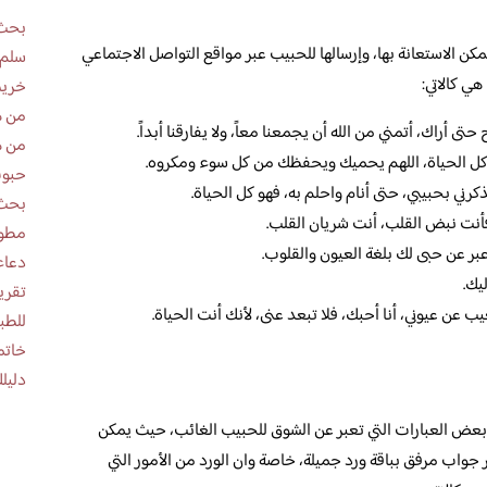
بحث 
ن الاستعانة بها، وإرسالها للحبيب عبر مواقع التواصل الاجتماعي
سلم 
هي كالاتي:
خريط
من ه
تى أراك، أتمني من الله أن يجمعنا معاً، ولا يفارقنا أبداً.
من ه
ت كل الحياة، اللهم يحميك ويحفظك من كل سوء ومكروه.
حبوب
ذكرني بحبيبي، حتى أنام واحلم به، فهو كل الحياة.
بحث 
 فأنت نبض القلب، أنت شريان القلب.
مطوية عن
بر عن حبى لك بلغة العيون والقلوب.
دعاء
يك.
ب عن عيوني، أنا أحبك، فلا تبعد عنى، لأنك أنت الحياة.
للطب
خاتم
دليلك
م بعض العبارات التي تعبر عن الشوق للحبيب الغائب، حيث يمكن
عبر جواب مرفق بباقة ورد جميلة، خاصة وان الورد من الأمور التي