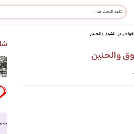
واطر عن الشوق والحنين
مجلة برونزية للفتاة العصرية
شاه
ق والحنين
ابحث عن أي موضوع يهمك