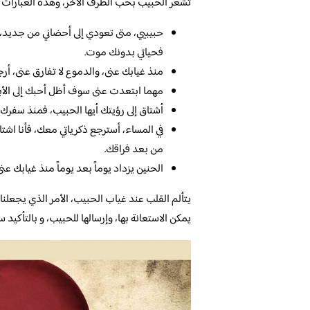
تشعر الحبيب بحب الطرف الأخر، وهذه العبارات ه
حبيبيي، متى تعودي إلى أحضاني من جديد،
فحياتي بدونك موت.
منذ غيابك عنى، والدموع لا تفارق عنى، أرج
مهما ابتعدت عنى سوف أظل أحبك إلى الأبد،
أشتاق إلى رؤيتك أيها الحبيب، فمنذ سفرك و 
في المساء، أسترجع ذكرياتي معك، فأنا اشت
من بعد فراقك.
الحنين يزداد يوماً بعد يوماً منذ غيابك عن
يتألم القلب عند غياب الحبيب، الأمر الذي يجعلنا ن
يمكن الاستعانة بها، وإرسالها للحبيب، و بالتأكيد