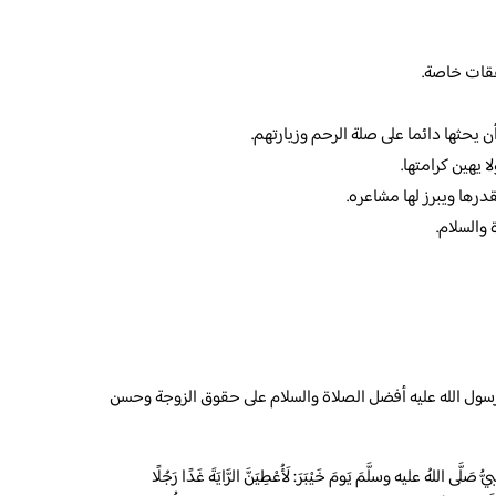
فقات خاصة.
 يحثها دائما على صلة الرحم وزيارتهم.
 يهين كرامتها.
درها ويبرز لها مشاعره.
والسلام.
 رسول الله عليه أفضل الصلاة والسلام على حقوق الزوجة وحسن
للهُ عليه وسلَّمَ يَومَ خَيْبَرَ: لَأُعْطِيَنَّ الرَّايَةَ غَدًا رَجُلًا