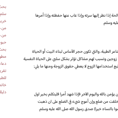
بحث 
سلم 
الحة إذا نظر إليها سرته وإذا غاب عنها حفظته وإذا أمرها
خريط
ليه وسلم.
من ه
من ه
حبوب
بحث 
اعر الطيبة، والتي تكون حجر الأساس لبناء البيت أو الحياة
مطوية عن
 زوجين وتسبب لهم مشاكل تؤثر بشكل سلبي على الحياة النفسية
دعاء
ع استخدامها الزوج لا يعطي حقوق الزوجة ومنها ما يلي:
للطب
خاتم
دليلك
يؤمن بالله واليوم الآخر فإذا شهد أمرا فليتكلم بخير اول
 خلقت من ضلع وإن أعوج شيء في الضلع على ان ذهبت
ا بالنساء خيرا) صدق رسول الله صلى الله عليه وسلم.