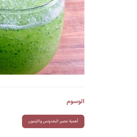
الوسوم
أهمية عصير البقدونس والليمون