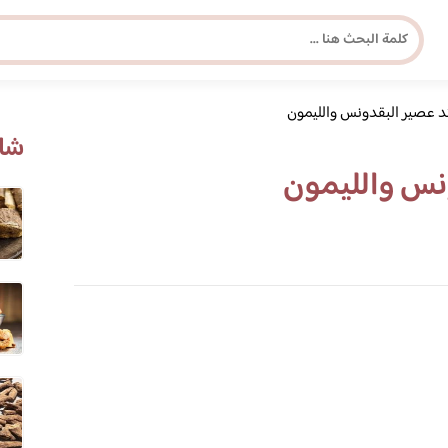
ئد عصير البقدونس والليمون
مجلة برونزية للفتاة العصرية
شاه
ونس والليمون
ابحث عن أي موضوع يهمك