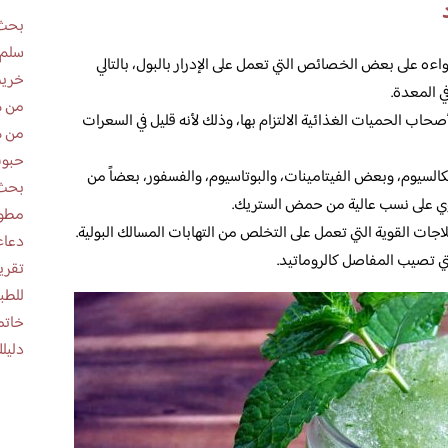
بحث 
سلم 
اءه على بعض الخصائص التي تعمل على الإدرار بالبول، بالتالي
خريط
 المعدة.
من ه
حاب الحميات الغذائية الالتزام بها، وذلك لأنه قليل في السعرات
من ه
حبوب
كالسيوم، وبعض الفيتامينات، والبوتاسيوم، والفسفور، بعضاً من
بحث 
توي على نسب عالية من حمض الستريك.
مطوية عن
اجات القوية التي تعمل على التخلص من التهابات المسالك البولية.
دعاء
تي تصيب المفاصل كالروماتيد.
للطب
خاتم
دليلك