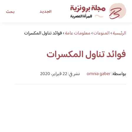
الجديد
بحث
الرئيسية
›
المنوعات
›
معلومات عامة
›
فوائد تناول المكسرات
مجلة برونزية للفتاة العصرية
فوائد تناول المكسرات
ابحث عن أي موضوع يهمك
بواسطة:
omnia gaber
نشر في: 22 فبراير، 2020