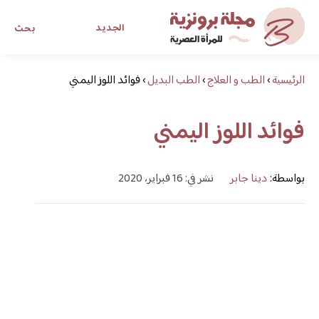
الجديد
بحث
الرئيسية
›
الطب و العلاج
›
الطب البديل
›
فوائد اللوز اليمني
مجلة برونزية للفتاة العصرية
فوائد اللوز اليمني
ابحث عن أي موضوع يهمك
بواسطة:
دينا جابر
نشر في: 16 فبراير، 2020