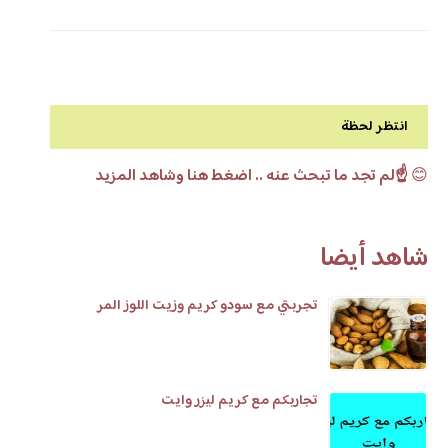
انتظر لحظة
😊
☝️لم تجد ما تبحث عنه .. اضغط هنا وشاهد المزيد
شاهد أيضا
تجربتي مع سودو كريم وزيت اللوز المر
تجاربكم مع كريم ليزر وايت