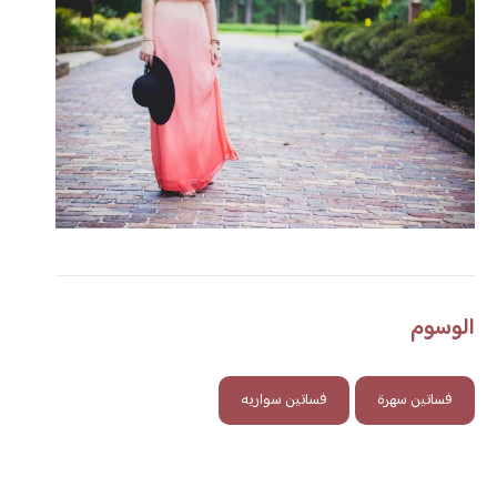
الوسوم
فساتين سهرة
فساتين سواريه