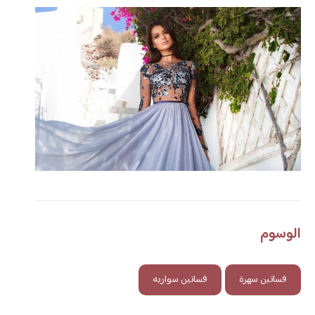
الوسوم
فساتين سهرة
فساتين سواريه