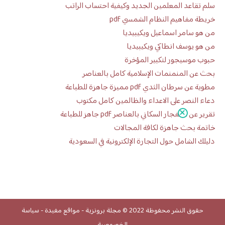
سلم تقاعد المعلمين الجديد وكيفية احتساب الراتب
خريطة مفاهيم النظام الشمسي pdf
من هو سامر اسماعيل ويكيبيديا
من هو يوسف انطاكي ويكيبيديا
حبوب موسيجور لتكبير المؤخرة
بحث عن المنمنمات الإسلامية كامل بالعناصر
مطوية عن سرطان الثدي pdf مميزة جاهزة للطباعة
دعاء النصر على الاعداء والظالمين كامل مكتوب
تقرير عن الانفجار السكاني بالعناصر pdf جاهز للطباعة
خاتمة بحث جاهزة لكافة المجالات
دليلك الشامل حول التجارة الإلكترونية في السعودية
حقوق النشر محفوظة 2022 ©
مجلة برونزية
-
مواقع مفيدة
-
سياسة