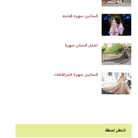
فساتين سهره فخمه
اجمل فستان سهرة
فساتين سهرة للمراهقات
انتظر لحظة