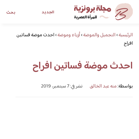
الجديد
بحث
الرئيسية
›
التجميل والموضة
›
أزياء وموضة
›
مجلة برونزية للفتاة العصرية
احدث موضة فساتين
افراح
ابحث عن أي موضوع يهمك
احدث موضة فساتين افراح
بواسطة:
منه عبد الخالق
نشر في: 7 سبتمبر، 2019