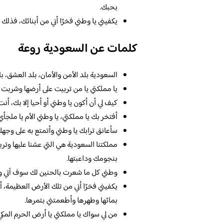
بحبك.
يكفيني يا وطني فخرًا أني من أبنائك، فذلك ع
كلمات عن السعودية روعة
السعودية بلد الأمن والأمان، بلد العشق، ب
يا مملكتي يا من تربيت على أرضها وشربت م
كيف لي أن أكون يا وطني أو أحيا إلا بك، أن
أفتخر بك يا مملكتي، يا وطني الأم يا ملجأي،
سأعانق ترابك يا وطني وأتمتع به على وجهك،
مملكتنا السعودية هي التي عشنا عليها وترب
بنجومك وداعبتها.
وطني كل ما شعرت بالحنين لك سوف آتي و
يكفيني فخرًا أني من تلك الأرض العظيمة، أ
بمائها وطهرها وأطعمتني بتمرها.
من لي سواك يا مملكتي يا أرض الحرم المكي، 