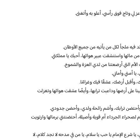
ز لي وتاج فوق رأسي، أعلو به وأتغنى.
لد فيه ملجأ لكل من يأتيه من جميع الأوطان.
ن مائها واستنشقت عبير هوائها، أحبك يا مملكتي.
ت الأم التي أرضعتنا من ثدي العزة والشموخ.
 يا أمني وأماني.
 وأقبل أرضك، عشقًا فيك وغرامًا.
ينا على أرضها وداعبت ترابها، وأيضًا عشقت هوائها وتغزلت
أحتضن ترابك، وأشم رائحة ولدي، وأحضن جدودي.
م لصحراء الجرداء أم قوية وأصيلة، أحتضنتني برمالها وارتويت
يا شرع الإمام يا حب يا سلام، يا من في مدحه لا نجد كلام، لا