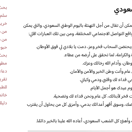
بحث 
لسعودي
سلم 
خريط
مكن أن تقال من أجل التهنئة باليوم الوطني السعودي، والتي يمكن
من ه
ع التواصل الاجتماعي المختلفة، ومن بين تلك العبارات الآتي:
من ه
يحتضن السحاب فخر وعز، دمت يا بلادي لي فوق الأوطان.
حبوب
ة والكرامة، لما تحقق على أرضه من عطاء.
بحث 
مطوية عن
وطان، وأدام الله رخائك وعزك.
دعاء
ام وأنت وطن الخير والأمن والأمان.
ي فداء لك وقلبي ودمي وكياني.
للطب
وم عيدك هو أجمل الأيام.
خاتم
ت فخر لأبنائك، كل عام ونحن فداء لك وتضحية.
دليلك
 وأرضك، وسوق أقهر أعدائك بدمي، وأمزق كل من يحاول أن يقترب
وأهنئ كل الشعب السعودي، أعاده الله علينا بالخير دائمًا.