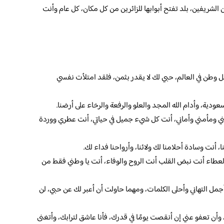
الشريفين، بلد تفتح أبوابها للزائرين من كل مكان، كل عام وأنت
 وطن في العالم، حبي لك لا يقدر بثمن، فلقد امتلأت نفسي
لسعودية، وأدام الله المجد والعلو والرفعة والرخاء على أرضنا.
ي ومأمني وأماني، أنت كل شيء جميل في حياتي، أنت عطري ووردة
 أنت وسادة أحلامنا لك ولائنا، وأرواحنا فداء لك.
العطاء أنت نبض القلب أنت الروح والوفاء، أنت يا وطني فقط من
مل التهاني وأحلى الكلمات، ومهما حاولت أن أعبر لك عن حبي، لن
 وأن تعفو عني إن أنقصت يومًا في قدرك، فأنا عاشق لترابك، وأتغنى