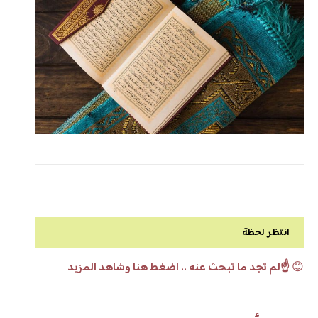
انتظر لحظة
😊
☝️لم تجد ما تبحث عنه .. اضغط هنا وشاهد المزيد