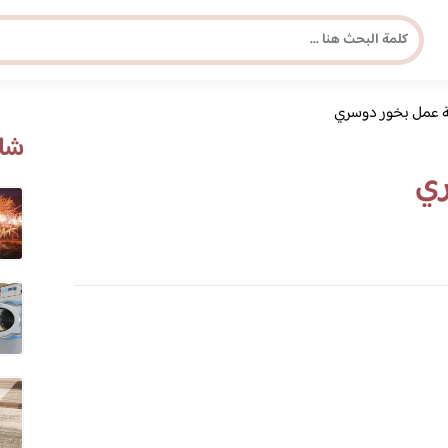
 عمل بخور دوسري
مجلة برونزية للفتاة العصرية
شاه
ري
ابحث عن أي موضوع يهمك