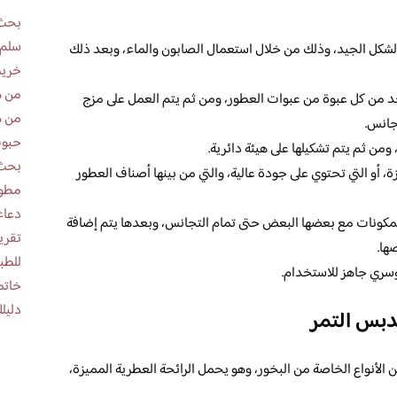
بحث 
سلم 
بالشكل الجيد، وذلك من خلال استعمال الصابون والماء، وبعد ذلك
خريط
من ه
د من كل عبوة من عبوات العطور، ومن ثم يتم العمل على مزج
من ه
جانس.
حبوب
من ثم يتم تشكيلها على هيئة دائرية.
بحث 
ة، أو التي تحتوي على جودة عالية، والتي من بينها أصناف العطور
مطوية عن
دعاء
مكونات مع بعضها البعض حتى تمام التجانس، وبعدها يتم إضافة
ها.
للطب
وسري جاهز للاستخدام.
خاتم
دليلك
دبس التمر
الأنواع الخاصة من البخور، وهو يحمل الرائحة العطرية المميزة،