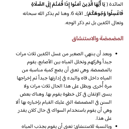
المائدة (
يَا أَيُّهَا الَّذِينَ آمَنُوا إِذَا قُمْتُمْ إِلَى الصَّلَاةِ
فَاغْسِلُوا وُجُوهَكُمْ
)_ الآية 6. وهنا لم يذكر الله سبحانه
وتعالى الكفين بل تم ذكر الوجه.
المضمضة والاستنشاق
وبعد أن ينتهي الصغير من غسل الكفين ثلاث مرات
جيداً وفركهم وتخلل المياه بين الأصابع، يقوم
بالمضمضة. وهي تعني أن يضع كمية مناسبة من
المياه داخل فاه والبدء في إدارتها جيداً ثم إخراجها
مرة أُخرى. ويظل على هذا الحال ثلاث مرات ولا
ينسى الإتقان في كل خطوة يقوم بها. وهناك بعض
السنن في المضمضة التي عليك القيام بإخباره بها ألا
وهي أن يقوم باستخدام السواك في حال كلان يقدر
على هذا.
وبالنسبة للاستنشاق؛ تعني أن يقوم بجذب المياه