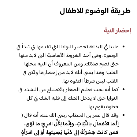
طريقة الوضوء للاطفال
إحضار النية
علينا في البداية تحضير النوايا التي تقدمها كي تبدأ في
الوضوء. وهي أحد الشروط الأساسية التي لابد منها
حتى تصح صلاتك. ومن المعروف أن النية محلها
القلب؛ وهذا يعني أنك لابد من إحضارها ولكن في
القلب ليس شرطاً التفوه بها.
كما أنه يجب تعليم الصغار بالامتناع عن التشدد في
النوايا حتى لا يدخل الشك إلى قلبه الشك في كل
خطوة يقوم بها.
وقد قال عمر بن الخطاب رضي الله عنه، أنه قال (
إنَّما الأعْمالُ بالنِّيّاتِ، وإنَّما لِكُلِّ امْرِئٍ ما نَوَى،
فمَن كانَتْ هِجْرَتُهُ إلى دُنْيا يُصِيبُها، أوْ إلى امْرَأَةٍ