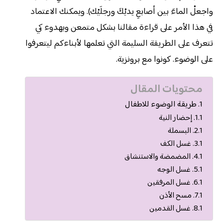
واجعلْ الماءَ بين أصابعِ يديْكَ ورجلَيْك). ويمكنك الاعتماد
في هذا الأمر على قراءة مقالنا بشكل متمعن وبهدوء كي
تتعرف على الطريقة السليمة التي تعلمها لأبناءكم ليتعرفوا
على الوضوء. كونوا مع برونزية.
محتويات المقال
طريقة الوضوء للاطفال
إحضار النية
البسملة
غسل الكف
المضمضة والاستنشاق
غسل الوجه
غسل المرفقين
مسح الأذن
غسل القدمين