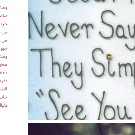
بحث 
سلم 
خريط
من ه
من ه
حبوب
بحث 
مطوية عن
دعاء
للطب
خاتم
دليلك